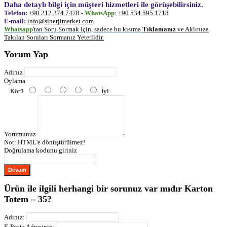
Daha detaylı bilgi için müşteri hizmetleri ile görüşebilirsiniz.
Telefon:
+90 212 274 7478
-
WhatsApp
:
+90 534 595 1718
E-mail:
info@sinerjimarket.com
Whatsapp
'tan Soru Sormak için, sadece bu kısıma
Tıklamanız
ve Aklınıza
Takılan Soruları Sormanız Yeterlidir.
Yorum Yap
Adınız
Oylama
Kötü
İyi
Yorumunuz
Not:
HTML'e dönüştürülmez!
Doğrulama kodunu giriniz
Devam
Ürün ile ilgili herhangi bir sorunuz var mıdır Karton
Totem – 35?
Adınız:
E-Posta Adresiniz: