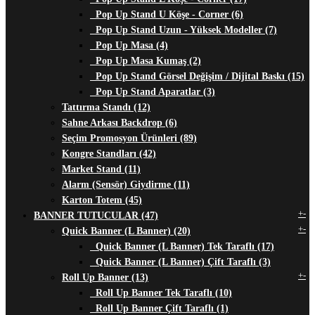
Pop Up Stand U Köşe - Corner (6)
Pop Up Stand Uzun - Yüksek Modeller (7)
Pop Up Masa (4)
Pop Up Masa Kumaş (2)
Pop Up Stand Görsel Değişim / Dijital Baskı (15)
Pop Up Stand Aparatlar (3)
Tattırma Standı (12)
Sahne Arkası Backdrop (6)
Seçim Promosyon Ürünleri (89)
Kongre Standları (42)
Market Stand (11)
Alarm (Sensör) Giydirme (11)
Karton Totem (45)
+
-
BANNER TUTUCULAR (47)
+
-
Quick Banner (L Banner) (20)
Quick Banner (L Banner) Tek Taraflı (17)
Quick Banner (L Banner) Çift Taraflı (3)
+
-
Roll Up Banner (13)
Roll Up Banner Tek Taraflı (10)
Roll Up Banner Çift Taraflı (1)