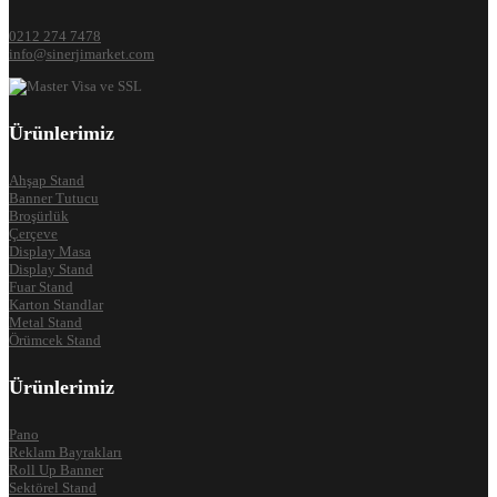
0212 274 7478
info@sinerjimarket.com
Ürünlerimiz
Ahşap Stand
Banner Tutucu
Broşürlük
Çerçeve
Display Masa
Display Stand
Fuar Stand
Karton Standlar
Metal Stand
Örümcek Stand
Ürünlerimiz
Pano
Reklam Bayrakları
Roll Up Banner
Sektörel Stand