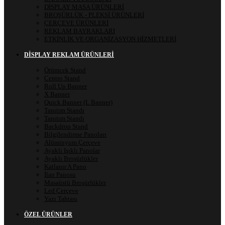
DİSPLAY MASA ÜRÜNLERİ
BROŞÜRLÜK - PLEKSİ ÜRÜNLERİ
ÇERÇEVE ÜRÜNLERİ
REKLAM BAYRAKLARI
ETKİNLİK VE ORGANİZASYON HİZMETLERİ
DISPLAY REKLAM ÜRÜNLERI
Örümcek Stand
Centro Stand
Roll Up Banner
X Banner
Quick Banner (L Banner)
Tanıtım Standı
Tanıtım Standı
Backdrop Stand
Bilgilendirme Panoları
Alüminyum Çerçeve
Ayaklı Işıklı Panolar
Ayaklı Broşürlükler
Katlanır A Pano
İlan Panosu
Masaüstü Broşürlükler
Led Çerçeve
Yazı Tahtası
ÖZEL ÜRÜNLER