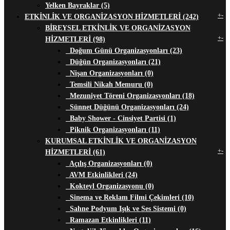
Yelken Bayraklar (5)
+
-
ETKİNLİK VE ORGANİZASYON HİZMETLERİ (242)
BİREYSEL ETKİNLİK VE ORGANİZASYON
+
-
HİZMETLERİ (98)
Doğum Günü Organizasyonları (23)
Düğün Organizasyonları (21)
Nişan Organizasyonları (0)
Temsili Nikah Memuru (0)
Mezuniyet Töreni Organizasyonları (18)
Sünnet Düğünü Organizasyonları (24)
Baby Shower - Cinsiyet Partisi (1)
Piknik Organizasyonları (11)
KURUMSAL ETKİNLİK VE ORGANİZASYON
+
-
HİZMETLERİ (61)
Açılış Organizasyonları (0)
AVM Etkinlikleri (24)
Kokteyl Organizasyonu (0)
Sinema ve Reklam Filmi Çekimleri (10)
Sahne Podyum Işık ve Ses Sistemi (0)
Ramazan Etkinlikleri (11)