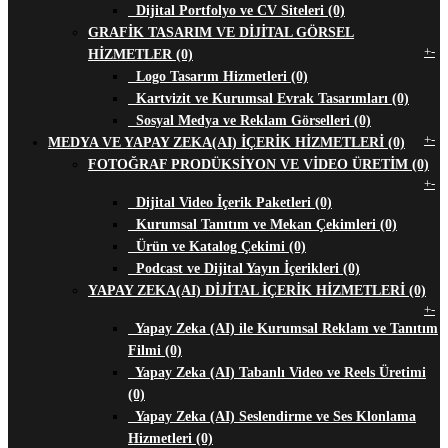
Dijital Portfolyo ve CV Siteleri (0)
GRAFİK TASARIM VE DİJİTAL GÖRSEL
+
-
HİZMETLER (0)
Logo Tasarım Hizmetleri (0)
Kartvizit ve Kurumsal Evrak Tasarımları (0)
Sosyal Medya ve Reklam Görselleri (0)
+
-
MEDYA VE YAPAY ZEKA(AI) İÇERİK HİZMETLERİ (0)
FOTOĞRAF PRODÜKSİYON VE VİDEO ÜRETİM (0)
+
-
Dijital Video İçerik Paketleri (0)
Kurumsal Tanıtım ve Mekan Çekimleri (0)
Ürün ve Katalog Çekimi (0)
Podcast ve Dijital Yayın İçerikleri (0)
YAPAY ZEKA(AI) DİJİTAL İÇERİK HİZMETLERİ (0)
+
-
Yapay Zeka (AI) ile Kurumsal Reklam ve Tanıtım
Filmi (0)
Yapay Zeka (AI) Tabanlı Video ve Reels Üretimi
(0)
Yapay Zeka (AI) Seslendirme ve Ses Klonlama
Hizmetleri (0)