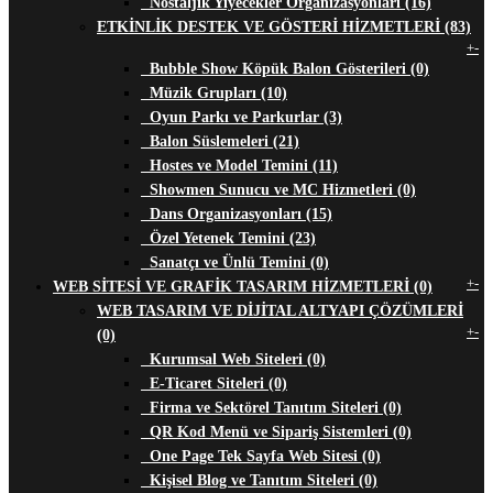
Nostaljik Yiyecekler Organizasyonları (16)
ETKİNLİK DESTEK VE GÖSTERİ HİZMETLERİ (83)
+
-
Bubble Show Köpük Balon Gösterileri (0)
Müzik Grupları (10)
Oyun Parkı ve Parkurlar (3)
Balon Süslemeleri (21)
Hostes ve Model Temini (11)
Showmen Sunucu ve MC Hizmetleri (0)
Dans Organizasyonları (15)
Özel Yetenek Temini (23)
Sanatçı ve Ünlü Temini (0)
+
-
WEB SİTESİ VE GRAFİK TASARIM HİZMETLERİ (0)
WEB TASARIM VE DİJİTAL ALTYAPI ÇÖZÜMLERİ
+
-
(0)
Kurumsal Web Siteleri (0)
E-Ticaret Siteleri (0)
Firma ve Sektörel Tanıtım Siteleri (0)
QR Kod Menü ve Sipariş Sistemleri (0)
One Page Tek Sayfa Web Sitesi (0)
Kişisel Blog ve Tanıtım Siteleri (0)