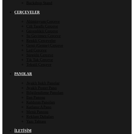
Backdrop Stand
ÇERÇEVELER
Alüminyum Çerçeve
Çift Taraflı Çerçeve
Güvenlikli Çerçeve
Su Geçirmez Çerçeve
Renkli Çerçeveler
Gergi (Germe) Çerçeve
Led Çerçeve
Sürgülü Çerçeve
Tik Tak Çerçeve
Tekstil Çerçeve
PANOLAR
Ayaklı Işıklı Panolar
Ayaklı Poster Pano
Bilgilendirme Panoları
İlan Panosu
Kaldırım Panoları
Katlanır A Pano
Menü Panosu
Reklam Dubaları
Yazı Tahtası
İLETIŞIM