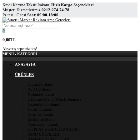
Kredi Kartına Taksit İmkanı,
Hızlı Kargo Seçenekleri
Müşteri Hizmetlerimiz
0212-274-74-78
Pz.tesi - C.tesi
Saat: 09:00-18:00
0
0,00TL
Alışveriş sepetiniz boş!
MENU - KATEGORİ
ANASAYFA
ÜRÜNLER
Örümcek Stand
Roll Up Stand
X Banner Stand
L Banner Stand (Quick Banner)
Dezenfektan Standı
Tanıtım Standı
Tattırma Standı
Backdrop Stand
Promosyon Standı
DİSPLAY STAND ÜRÜNLERİ
PANO ÜRÜNLERİ
BANNER TUTUCULAR