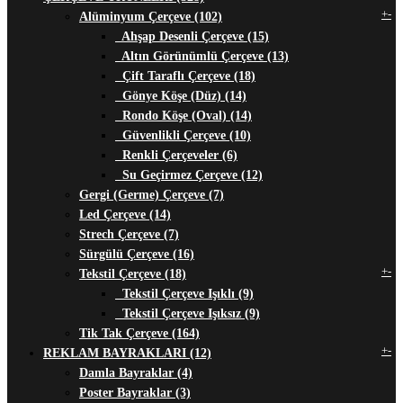
+
-
Alüminyum Çerçeve (102)
Ahşap Desenli Çerçeve (15)
Altın Görünümlü Çerçeve (13)
Çift Taraflı Çerçeve (18)
Gönye Köşe (Düz) (14)
Rondo Köşe (Oval) (14)
Güvenlikli Çerçeve (10)
Renkli Çerçeveler (6)
Su Geçirmez Çerçeve (12)
Gergi (Germe) Çerçeve (7)
Led Çerçeve (14)
Strech Çerçeve (7)
Sürgülü Çerçeve (16)
+
-
Tekstil Çerçeve (18)
Tekstil Çerçeve Işıklı (9)
Tekstil Çerçeve Işıksız (9)
Tik Tak Çerçeve (164)
+
-
REKLAM BAYRAKLARI (12)
Damla Bayraklar (4)
Poster Bayraklar (3)