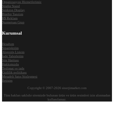
Organizasyon Hizmetlerimiz
Strafor Stand
Senkron Display
Birebir Tanıtım
HS Reklam
Nurmetsan Grup
Kurumsal
Hesabım
Siparişlerim
Alışveriş Listem
İade Taleplerim
Site Haritası
Hakkımızda
Teslimat ve iade
Gizlilik politikası
Mesafeli Satış Sözleşmesi
İletişim
Copyright © 2007-2026 sinerjimarket.com
Tüm hakları saklıdır sitemizde bulunan ürün ve ürün resimleri izin alınmadan
kullanılamaz.