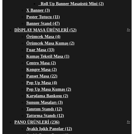
Roll Up Banner Masaüstü Mini (2)
X Banner (3)
Poster Tutucu (11)
Banner Stand (47)
+
-
DİSPLAY MASA ÜRÜNLERİ (52)
Örümcek Masa (4)
Örümcek Masa Kumaş (2)
Fuar Masa (33)
Kumaş Tekstil Masa (1)
Centro Masa (2)
Kongre Masa (2)
Panset Masa (22)
Pop Up Masa (4)
Pop Up Masa Kumaş (2)
Karşılama Bankosu (2)
Sunum Masaları (3)
Tanıtım Standı (12)
Tattırma Standı (12)
+
-
PANO ÜRÜNLERİ (236)
Ayaklı Işıklı Panolar (12)