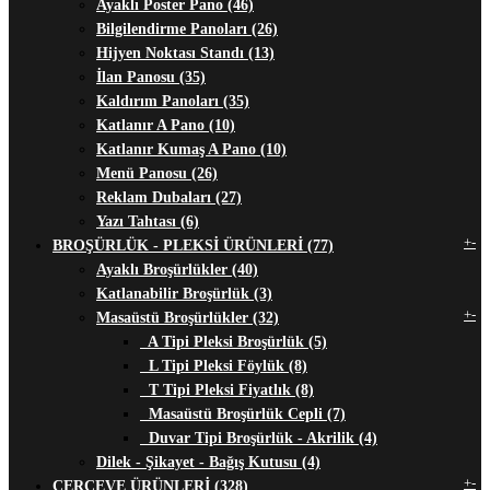
Ayaklı Poster Pano (46)
Bilgilendirme Panoları (26)
Hijyen Noktası Standı (13)
İlan Panosu (35)
Kaldırım Panoları (35)
Katlanır A Pano (10)
Katlanır Kumaş A Pano (10)
Menü Panosu (26)
Reklam Dubaları (27)
Yazı Tahtası (6)
+
-
BROŞÜRLÜK - PLEKSİ ÜRÜNLERİ (77)
Ayaklı Broşürlükler (40)
Katlanabilir Broşürlük (3)
+
-
Masaüstü Broşürlükler (32)
A Tipi Pleksi Broşürlük (5)
L Tipi Pleksi Föylük (8)
T Tipi Pleksi Fiyatlık (8)
Masaüstü Broşürlük Cepli (7)
Duvar Tipi Broşürlük - Akrilik (4)
Dilek - Şikayet - Bağış Kutusu (4)
+
-
ÇERÇEVE ÜRÜNLERİ (328)