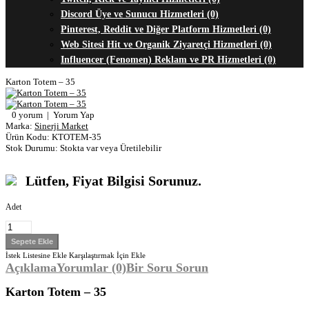
Discord Üye ve Sunucu Hizmetleri (0)
Pinterest, Reddit ve Diğer Platform Hizmetleri (0)
Web Sitesi Hit ve Organik Ziyaretçi Hizmetleri (0)
Influencer (Fenomen) Reklam ve PR Hizmetleri (0)
Karton Totem – 35
0 yorum
|
Yorum Yap
Marka:
Sinerji Market
Ürün Kodu:
KTOTEM-35
Stok Durumu:
Stokta var veya Üretilebilir
Lütfen, Fiyat Bilgisi Sorunuz.
Adet
İstek Listesine Ekle
Karşılaştırmak İçin Ekle
Açıklama
Yorumlar (0)
Bir Soru Sorun
Karton Totem – 35