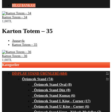
BİLGİ BANKASI
Karton Totem – 34
1,00TL
Karton Totem – 35
Anasayfa
Karton Totem – 35
Karton Totem – 36
1,00TL
Kategoriler
+
-
DİSPLAY STAND ÜRÜNLERİ (684)
+
-
Örümcek Stand (74)
Örümcek Stand Oval (8)
Örümcek Stand Düz (8)
Örümcek Stand Kumaş (6)
Örümcek Stand L Köşe - Corner (17)
Örümcek Stand U Köşe - Corner (6)