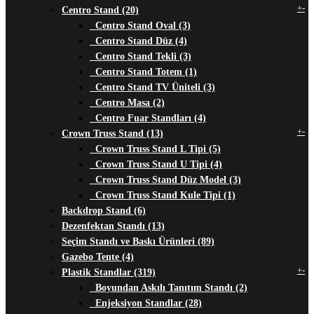
+
-
Centro Stand (20)
Centro Stand Oval (3)
Centro Stand Düz (4)
Centro Stand Tekli (3)
Centro Stand Totem (1)
Centro Stand TV Üniteli (3)
Centro Masa (2)
Centro Fuar Standları (4)
+
-
Crown Truss Stand (13)
Crown Truss Stand L Tipi (5)
Crown Truss Stand U Tipi (4)
Crown Truss Stand Düz Model (3)
Crown Truss Stand Kule Tipi (1)
Backdrop Stand (6)
Dezenfektan Standı (13)
Seçim Standı ve Baskı Ürünleri (89)
Gazebo Tente (4)
+
-
Plastik Standlar (319)
Boyundan Askılı Tanıtım Standı (2)
Enjeksiyon Standlar (28)