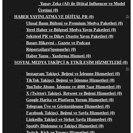
Yapay Zeka (AI) ile Dijital Influencer ve Model
Üretimi (0)
+
-
HABER YAYINLATMA VE DİJİTAL PR (0)
Ulusal Basın Bülteni ve Premium Medya Paketleri (0)
Yerel Haber ve Bölgesel Medya Yayın Paketleri (0)
Sektörel PR ve Dikey Otorite Yayın Paketleri (0)
Başarı Hikayesi - Gazete ve Podcast
Röportajları(Sponsorlu) (0)
Haber Yazısı - Yazdırma Hizmeti (0)
SOSYAL MEDYA TAKİPÇİ & ETKİLEŞİM HİZMETLERİ (0)
+
-
Instagram Takipçi, Beğeni ve İzlenme Hizmetleri (0)
TikTok Takipçi, Beğeni ve İzlenme Hizmetleri (0)
YouTube Abone, İzlenme ve 4000 Saat Hizmetleri (0)
X (Twitter) Takipçi, Retweet ve Beğeni Hizmetleri (0)
Google Harita ve Platform Yorum Hizmetleri (0)
Telegram Üye ve Görüntülenme Hizmetleri (0)
Facebook Takipçi, Beğeni ve Sayfa Hizmetleri (0)
LinkedIn Takipçi ve Şirket Sayfa Hizmetleri (0)
Spotify Dinlenme ve Takipçi Hizmetleri (0)
Twitch, Kick ve Yayıncı Hizmetleri (0)