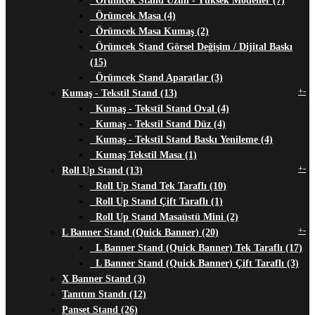
Örümcek Stand Uzun - Yüksek Modeller (7)
Örümcek Masa (4)
Örümcek Masa Kumaş (2)
Örümcek Stand Görsel Değişim / Dijital Baskı
(15)
Örümcek Stand Aparatlar (3)
+
-
Kumaş - Tekstil Stand (13)
Kumaş - Tekstil Stand Oval (4)
Kumaş - Tekstil Stand Düz (4)
Kumaş - Tekstil Stand Baskı Yenileme (4)
Kumaş Tekstil Masa (1)
+
-
Roll Up Stand (13)
Roll Up Stand Tek Taraflı (10)
Roll Up Stand Çift Taraflı (1)
Roll Up Stand Masaüstü Mini (2)
+
-
L Banner Stand (Quick Banner) (20)
L Banner Stand (Quick Banner) Tek Taraflı (17)
L Banner Stand (Quick Banner) Çift Taraflı (3)
X Banner Stand (3)
Tanıtım Standı (12)
Panset Stand (26)