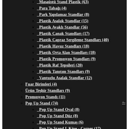
Masaüstü Stand Plastik (63)
Para Tabağı (4)
Park Yapılamaz Standlar (8)
Plastik Asalak Standlar (15)
Plastik Ayaklı Standlar (56)
Plastik Çanak Standları (17)
Plastik Çapraz Sergileme Standları (40)
Plastik Havuz Standları (18)
Plastik Orta Alan Standları (18)
Plastik Promosyon Standları (9)
Plastik Raf Tepsileri (20)
Plastik Tanıtım Standları (9)
Vantuzlu Asalak Standlar (12)
Fuar Birimleri (4)
Ürün Teşhir Standları (9)
Promosyon Standı (11)
+
-
Pop Up Stand (74)
Pop Up Stand Oval (8)
Pop Up Stand Düz (8)
Pop Up Stand Kumaş (6)
Pop Up Stand L Köşe - Corner (17)