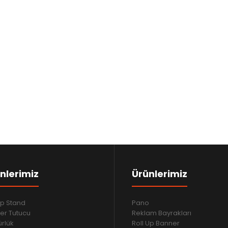
nlerimiz
Ürünlerimiz
p Stand
Pano
er Tutucu
Reklam Bayrakları
rlük
Roll Up Banner