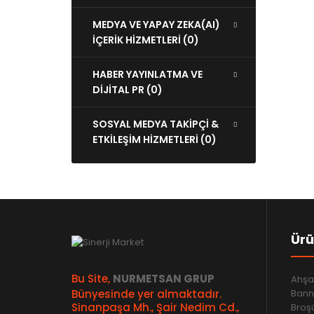
MEDYA VE YAPAY ZEKA(AI)
İÇERİK HİZMETLERİ (0)
HABER YAYINLATMA VE
DİJİTAL PR (0)
SOSYAL MEDYA TAKİPÇİ &
ETKİLEŞİM HİZMETLERİ (0)
Ürü
Bu Site,
NURMETSAN GRUP
Ahşa
Bünyesinde yer almaktadır.
Bann
Sinanpaşa Mh., Şair Nedim Cd.,
Broşü