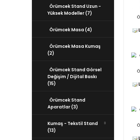
Örümcek Stand Uzun -
Yüksek Modeller (7)
Ö
Örümcek Masa (4)
L
Örümcek Masa Kumaş
(2)
Örümcek Stand Görsel
Ö
Değişim / Dijital Baskı
(15)
L
Örümcek Stand
Aparatlar (3)
Kumaş - Tekstil Stand
Ö
(13)
L