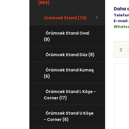
(684)
Daha de
Telefon
Örümcek Stand (74)
E-mail:
Whats
Örümcek Stand Oval
(8)
Örümcek Stand Düz (8)
Örümcek Stand Kumaş
(6)
Örümcek Stand L Köşe -
Corner (17)
Örümcek Stand U Köşe
- Corner (6)