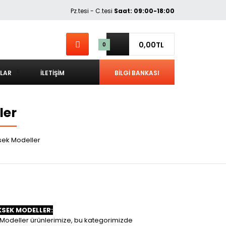
Pz.tesi - C.tesi
Saat: 09:00-18:00
0,00TL
0
LAR
İLETIŞIM
BİLGİ BANKASI
ler
sek Modeller
SEK MODELLER:
Modeller
ürünlerimize, bu kategorimizde