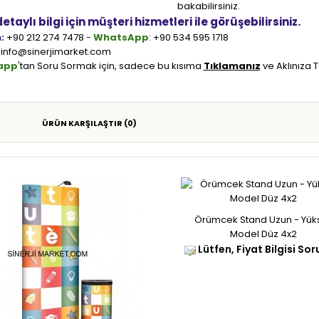
bakabilirsiniz.
taylı bilgi için müşteri hizmetleri ile görüşebilirsiniz.
:
+90 212 274 7478
-
WhatsApp
:
+90 534 595 1718
info@sinerjimarket.com
app
'tan Soru Sormak için, sadece bu kısıma
Tıklamanız
ve Aklınıza T
ÜRÜN KARŞILAŞTIR (0)
Örümcek Stand Uzun - Yük
Model Düz 4x2
Lütfen, Fiyat Bilgisi Sor