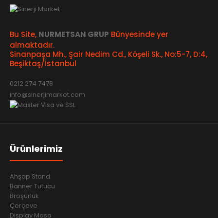
Bu Site,
NURMETSAN GRUP
Bünyesinde yer
almaktadır.
Sinanpaşa Mh., Şair Nedim Cd., Köşeli Sk., No:5-7, D:4,
Beşiktaş/İstanbul
0212 274 7478
info@sinerjimarket.com
Ürünlerimiz
Ahşap Stand
Banner Tutucu
Broşürlük
Çerçeve
Display Masa